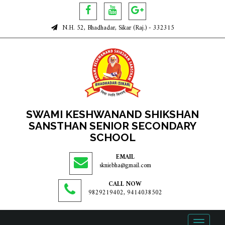
N.H. 52, Bhadhadar, Sikar (Raj.) - 332315
SWAMI KESHWANAND SHIKSHAN
SANSTHAN SENIOR SECONDARY
SCHOOL
EMAIL
skniebha@gmail.com
CALL NOW
9829219402, 9414038502
Toggle