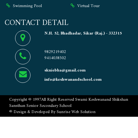
Swimming Pool
Virtual Tour
CONTACT DETAIL
N.H. 52, Bhadhadar, Sikar (Raj.) - 332315
9829219402
9414038502
skniebha@gmail.com
info@keshwanandschool.com
Copyright ©
1997
All Right Reserved
Swami Keshwanand Shikshan
Sansthan Senior Secondary School
® Design & Developed By
Sunrise Web Solution