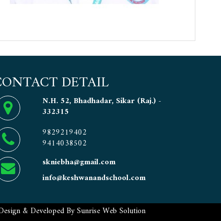
CONTACT DETAIL
N.H. 52, Bhadhadar, Sikar (Raj.) -
332315
9829219402
9414038502
skniebha@gmail.com
info@keshwanandschool.com
Design & Developed By
Sunrise Web Solution