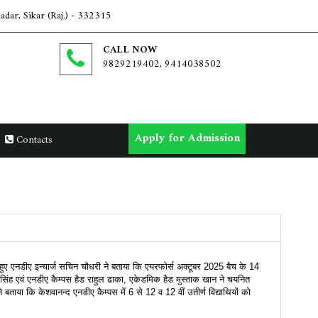
dar, Sikar (Raj.) - 332315
CALL NOW
9829219402, 9414038502
Apply for Admission
Contacts
े हुए एनडीए इन्चार्ज सचिन चौधरी ने बताया कि एयरफोर्स अक्टूबर 2025 बैच के 14
्र सिंह एवं एनडीए कैम्पस हैड राहुल ढाका, एकेडमिक हैड मुस्ताक खान ने चयनित
ने बताया कि केशवानन्द एनडीए कैम्पस में 6 से 12 व 12 वीं उतीर्ण विद्याथियों को